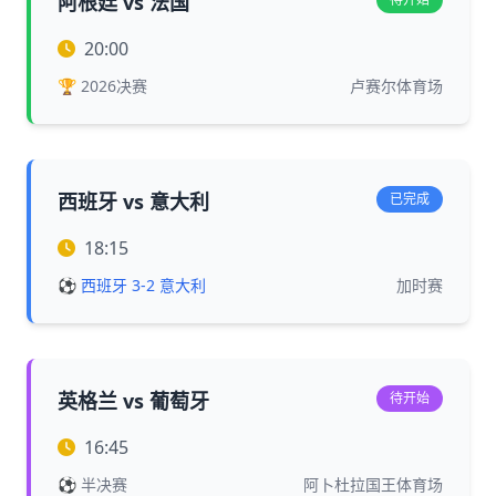
阿根廷 vs 法国
20:00
🏆 2026决赛
卢赛尔体育场
西班牙 vs 意大利
已完成
18:15
⚽ 西班牙 3-2 意大利
加时赛
英格兰 vs 葡萄牙
待开始
16:45
⚽ 半决赛
阿卜杜拉国王体育场