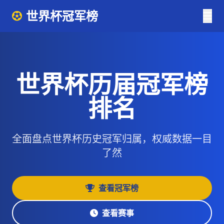
世界杯冠军榜
世界杯历届冠军榜
排名
全面盘点世界杯历史冠军归属，权威数据一目
了然
查看冠军榜
查看赛事