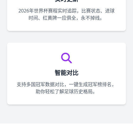
2026年世界杯赛程实时追踪，比赛状态、进球
时间、红黄牌一应俱全，永不掉线。
智能对比
支持多国冠军数据对比，一键生成冠军榜排名，
助你轻松了解足球历史格局。